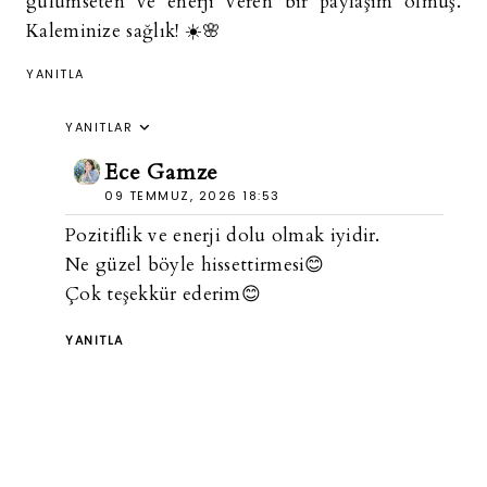
gülümseten ve enerji veren bir paylaşım olmuş.
Kaleminize sağlık! ☀️🌸
YANITLA
YANITLAR
Ece Gamze
09 TEMMUZ, 2026 18:53
Pozitiflik ve enerji dolu olmak iyidir.
Ne güzel böyle hissettirmesi😊
Çok teşekkür ederim😊
YANITLA