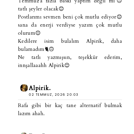
Temmuz'a fazla baskı yaptım değil mi🙃
tatlı şeyler olacak😊
Postlarımı sevmen beni çok mutlu ediyor😊
sana da enerji verdiyse yazım çok mutlu
olurum😊
Kedilere isim bulalım Alpirik, daha
bulamadım🐈🙃
Ne tatlı yazmışsın, teşekkür ederim,
innşallaaahh Alpirik😊
Alpirik.
02 TEMMUZ, 2026 20:03
Rafa gibi bir kaç tane alternatif bulmak
lazım ahah.