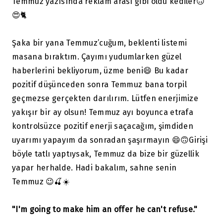
Temmuz yazısında reklam arası gibi oldu kediler🙃
😍🐈
Şaka bir yana Temmuz’cuğum, beklenti listemi
masana bıraktım. Çayımı yudumlarken güzel
haberlerini bekliyorum, üzme beni😄 Bu kadar
pozitif düşünceden sonra Temmuz bana torpil
geçmezse gerçekten darılırım. Lütfen enerjimize
yakışır bir ay olsun! Temmuz ayı boyunca etrafa
kontrolsüzce pozitif enerji saçacağım, şimdiden
uyarımı yapayım da sonradan şaşırmayın 😄🙃Girişi
böyle tatlı yaptıysak, Temmuz da bize bir güzellik
yapar herhalde. Hadi bakalım, sahne senin
Temmuz 😉🍒☀️
"I'm going to make him an offer he can't refuse."