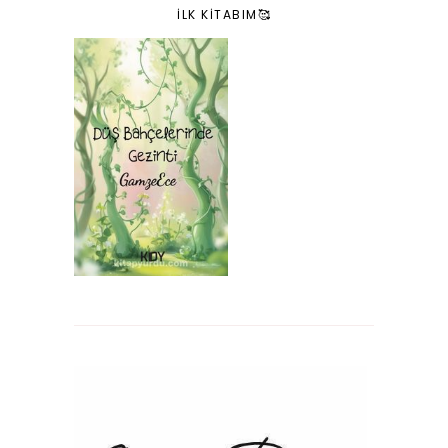
İLK KITABIM🥰