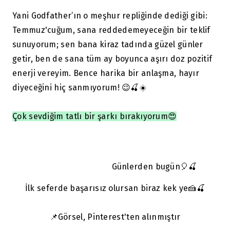
Yani Godfather’ın o meşhur repliğinde dediği gibi:
Temmuz'cuğum, sana reddedemeyeceğin bir teklif
sunuyorum; sen bana kiraz tadında güzel günler
getir, ben de sana tüm ay boyunca aşırı doz pozitif
enerji vereyim. Bence harika bir anlaşma, hayır
diyeceğini hiç sanmıyorum! 😉🍒☀️
Çok sevdiğim tatlı bir şarkı bırakıyorum😍
Günlerden bugün
🎈🍒
İlk seferde başarısız olursan biraz kek ye🍰🍒
📌Görsel, Pinterest'ten alınmıştır