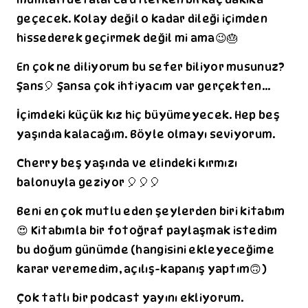
geçecek. Kolay değil o kadar dileği içimden
hissederek geçirmek değil mi ama😉🎂
En çok ne diliyorum bu sefer biliyor musunuz?
Şans🎈 Şansa çok ihtiyacım var gerçekten...
İçimdeki küçük kız hiç büyümeyecek. Hep beş
yaşında kalacağım. Böyle olmayı seviyorum.
Cherry beş yaşında ve elindeki kırmızı
balonuyla geziyor 🎈🎈🎈
Beni en çok mutlu eden şeylerden biri kitabım
😍 Kitabımla bir fotoğraf paylaşmak istedim
bu doğum günümde (hangisini ekleyeceğime
karar veremedim, açılış-kapanış yaptım🙃)
Çok tatlı bir podcast yayını ekliyorum.