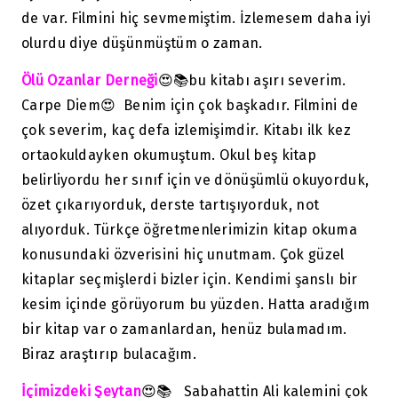
de var. Filmini hiç sevmemiştim. İzlemesem daha iyi
olurdu diye düşünmüştüm o zaman.
Ölü Ozanlar Derneği
😍📚bu kitabı aşırı severim.
Carpe Diem😍 Benim için çok başkadır. Filmini de
çok severim, kaç defa izlemişimdir. Kitabı ilk kez
ortaokuldayken okumuştum. Okul beş kitap
belirliyordu her sınıf için ve dönüşümlü okuyorduk,
özet çıkarıyorduk, derste tartışıyorduk, not
alıyorduk. Türkçe öğretmenlerimizin kitap okuma
konusundaki özverisini hiç unutmam. Çok güzel
kitaplar seçmişlerdi bizler için. Kendimi şanslı bir
kesim içinde görüyorum bu yüzden. Hatta aradığım
bir kitap var o zamanlardan, henüz bulamadım.
Biraz araştırıp bulacağım.
İçimizdeki Şeytan
😍📚 Sabahattin Ali kalemini çok