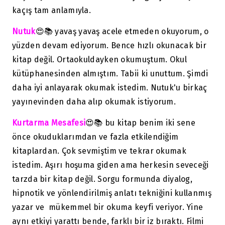
kaçış tam anlamıyla.
Nutuk
😍📚 yavaş yavaş acele etmeden okuyorum, o
yüzden devam ediyorum. Bence hızlı okunacak bir
kitap değil. Ortaokuldayken okumuştum. Okul
kütüphanesinden almıştım. Tabii ki unuttum. Şimdi
daha iyi anlayarak okumak istedim. Nutuk'u birkaç
yayınevinden daha alıp okumak istiyorum.
Kurtarma Mesafesi
😍📚 bu kitap benim iki sene
önce okuduklarımdan ve fazla etkilendiğim
kitaplardan. Çok sevmiştim ve tekrar okumak
istedim. Aşırı hoşuma giden ama herkesin seveceği
tarzda bir kitap değil. Sorgu formunda diyalog,
hipnotik ve yönlendirilmiş anlatı tekniğini kullanmış
yazar ve mükemmel bir okuma keyfi veriyor. Yine
aynı etkiyi yarattı bende, farklı bir iz bıraktı. Filmi