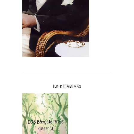
İLK KITABIM🥰