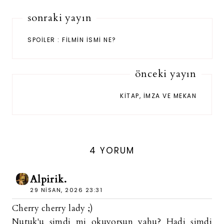
sonraki yayın
SPOILER : FILMIN İSMI NE?
önceki yayın
KITAP, İMZA VE MEKAN
4 YORUM
Alpirik.
29 NISAN, 2026 23:31
Cherry cherry lady ;)
Nutuk'u şimdi mi okuyorsun yahu? Hadi şimdi