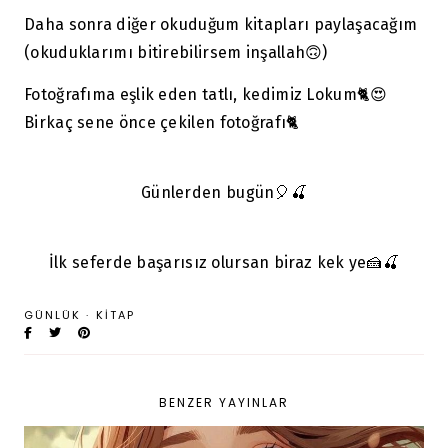
Daha sonra diğer okuduğum kitapları paylaşacağım
(okuduklarımı bitirebilirsem inşallah🙃)
Fotoğrafıma eşlik eden tatlı, kedimiz Lokum🐈😍
Birkaç sene önce çekilen fotoğrafı🐈
Günlerden bugün🎈🍒
İlk seferde başarısız olursan biraz kek ye🍰🍒
GÜNLÜK
·
KITAP
BENZER YAYINLAR